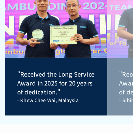
"Received the Long Service
"Rec
Award in 2025 for 20 years
Awar
of dedication."
of d
- Khew Chee Wai, Malaysia
- Sib