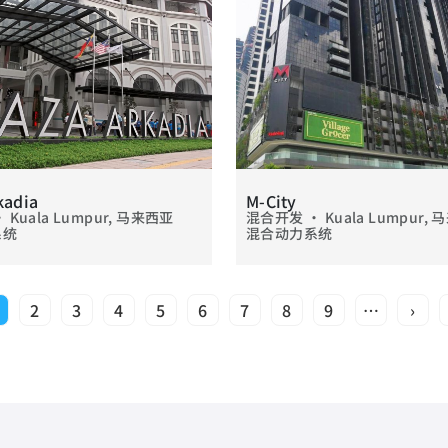
kadia
M-City
Kuala Lumpur, 马来西亚
混合开发 • Kuala Lumpur,
系统
混合动力系统
2
3
4
5
6
7
8
9
…
›
当前页
页面
页面
页面
页面
页面
页面
页面
页面
下一