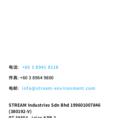
电话:
+60 3 8941 8118
传真: +60 3 8964 9800
电邮:
info@stream-environment.com
STREAM Industries Sdn Bhd 199601007846
(380192-V)
PT 58854, Jalan KPB 3