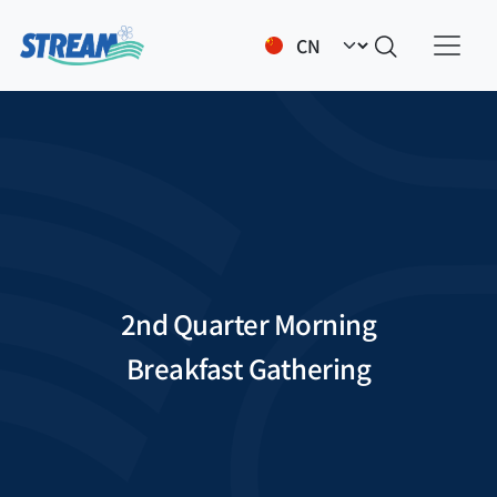
跳转到主要内容
Select your language
2nd Quarter Morning
Breakfast Gathering